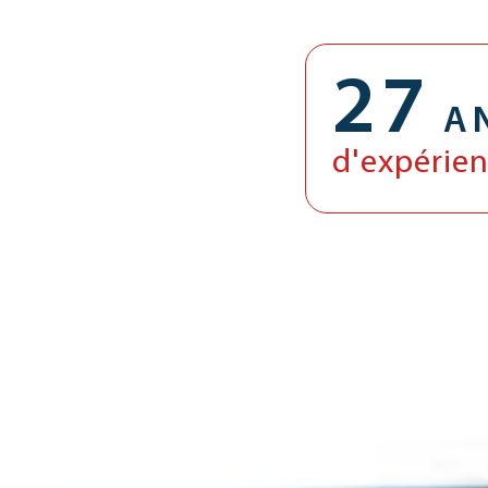
27
A
d'expérie