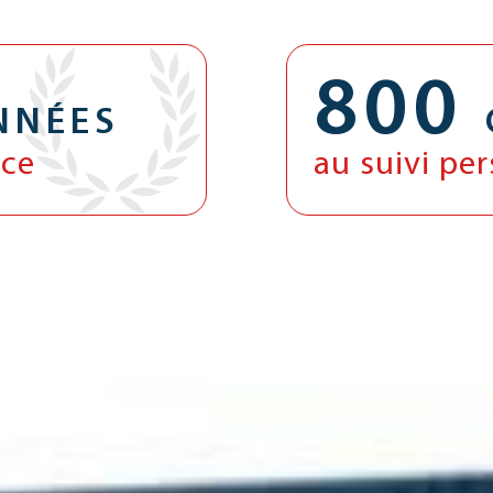
800
NNÉES
nce
au suivi pe